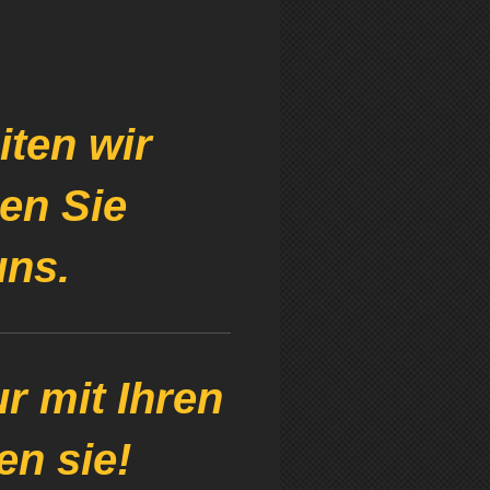
iten wir
en Sie
uns.
ur mit Ihren
en sie!